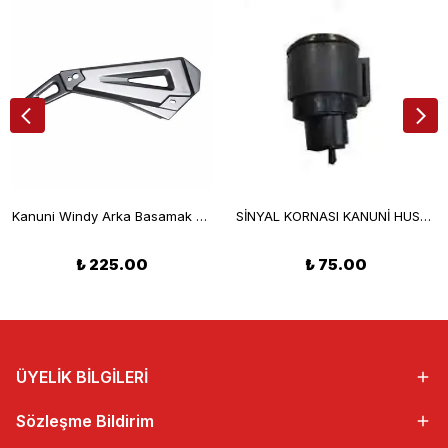
Kanuni Windy Arka Basamak Braketi Sol
SİNYAL KORNASI KANUNİ HUSSAR 2004 ORJ
₺ 225.00
₺ 75.00
ÜYELİK BİLGİLERİ
Sözleşme Bildirim