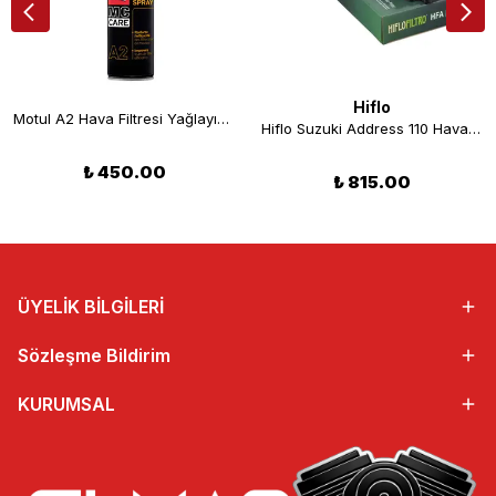
Hiflo
Motul A2 Hava Filtresi Yağlayıcı Spreyi 400 ML
Hiflo Suzuki Address 110 Hava Filtresi 15-20 HFA3107
₺ 450.00
₺ 815.00
ÜYELİK BİLGİLERİ
Sözleşme Bildirim
KURUMSAL