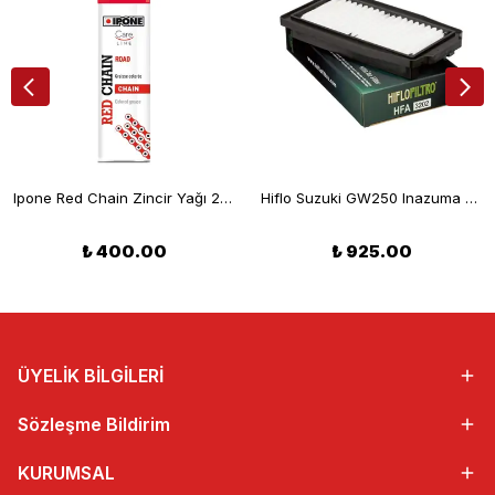
Ipone Red Chain Zincir Yağı 250 Ml
Hiflo Suzuki GW250 Inazuma Hava Filtresi 12-18 HFA3202
₺ 400.00
₺ 925.00
ÜYELİK BİLGİLERİ
Sözleşme Bildirim
KURUMSAL