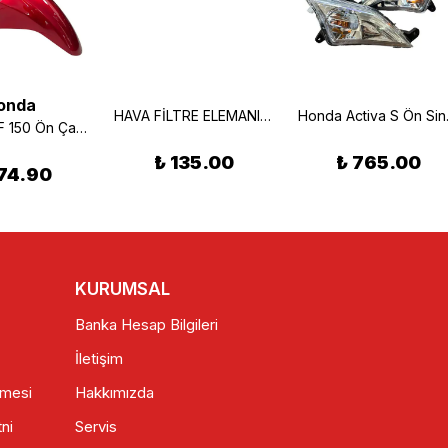
onda
HAVA FİLTRE ELEMANI HONDA SPACY ALPHA 110
Honda
Honda CBF 150 Ön Çamurluk Kırmızı
₺ 135.00
₺ 765.00
74.90
KURUMSAL
Banka Hesap Bilgileri
İletişim
şmesi
Hakkımızda
ni
Servis