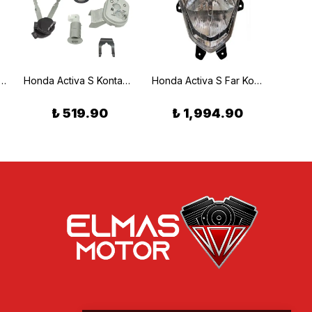
 Activa S Ön Sinyal Takımı
Honda Activa S Kontak Seti
Honda Activa S Far Komple
Honda 
₺ 519.90
₺ 1,994.90