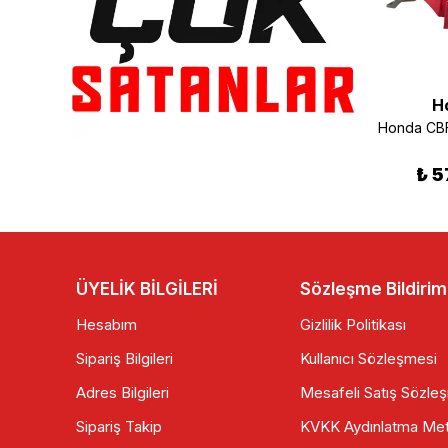
H
NGK IMR9C-9H Iridium Buji (CBR 1000RR/CBR 600RR/CBR 600F/CBR 1100XX Blackbird)
Honda Alpha Ön Sol Sinyal
₺ 1,300.00
₺ 450.00
₺ 5
ÜYELİK BİLGİLERİ
Sözleşme Bildirim
Hesabım
Gizlilik Politikası
Sipariş Bilgileri
Kullanıcı Sözleşmesi
Adres Bilgileri
Mesafeli Satış Sözle
Sipariş Takip
KVKK Aydınlatma Met