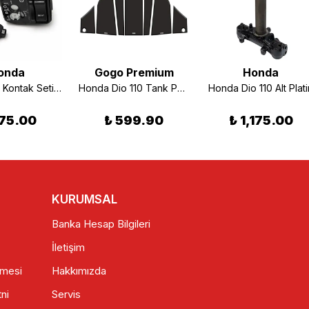
onda
Gogo Premium
Honda
Honda Dio Kontak Seti Komple
Honda Dio 110 Tank Pad Set Siyah Kırmızı
Honda Dio 110 Alt Plati
75.00
₺ 599.90
₺ 1,175.00
KURUMSAL
Banka Hesap Bilgileri
İletişim
şmesi
Hakkımızda
ni
Servis