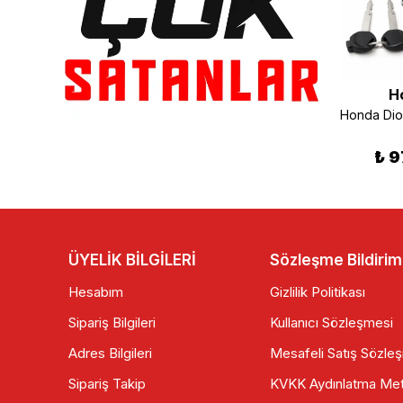
Honda
Honda
H
Honda Activa Ön Fren Disk Yeni Kasa
Honda Dio 110 Krank Keçesi Sağ 19.5x31.5x6
₺ 360.00
₺ 50.00
₺ 9
ÜYELİK BİLGİLERİ
Sözleşme Bildirim
Hesabım
Gizlilik Politikası
Sipariş Bilgileri
Kullanıcı Sözleşmesi
Adres Bilgileri
Mesafeli Satış Sözle
Sipariş Takip
KVKK Aydınlatma Met