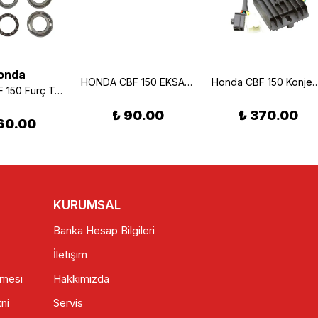
onda
HONDA CBF 150 EKSANTRİK ZİNCİR GERGİ
Honda CBF 150 Konjektör 
Honda CBF 150 Furç Takımı
₺ 90.00
₺ 370.00
60.00
KURUMSAL
Banka Hesap Bilgileri
İletişim
şmesi
Hakkımızda
ni
Servis