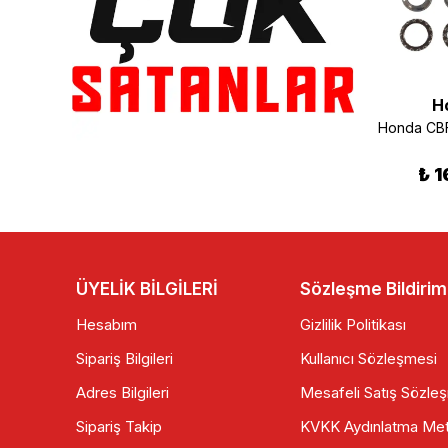
Honda
Honda
H
Honda CBF 150 Depo Grenajı Sağ Gri
Honda CBF 150 Eksantrik Mili
₺ 750.00
₺ 340.00
₺ 1
ÜYELİK BİLGİLERİ
Sözleşme Bildirim
Hesabım
Gizlilik Politikası
Sipariş Bilgileri
Kullanıcı Sözleşmesi
Adres Bilgileri
Mesafeli Satış Sözle
Sipariş Takip
KVKK Aydınlatma Met