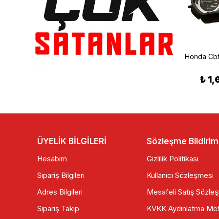
EBC
Honda Cbr 250 Hava Filtre 2011-2014 H1285
EBC CSK101 Honda CB 600 F Hornet Debriyaj Yay Seti 2007-2013
₺ 300.00
₺ 1
₺ 979.90
ÜYELİK BİLGİLERİ
Sözleşme Bildirim
Hesabım
Gizlilik Politikası
Sipariş Bilgileri
Kullanıcı Sözleşmesi
Adres Bilgileri
Mesafeli Satış Sözle
Sipariş Takip
KVKK Aydınlatma Met