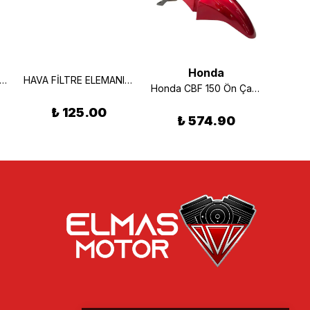
Honda
nda Alpha Ön Sol Sinyal
HAVA FİLTRE ELEMANI PCX 2013-2017 MODEL
Honda CBF 150 Ön Çamurluk Kırmızı
₺ 125.00
₺ 574.90