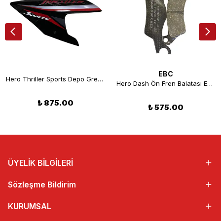
EBC
Hero Thriller Sports Depo Grenajı Sol Siyah Orjinal
Hero Dash Ön Fren Balatası EBC SFA732
₺ 875.00
₺ 575.00
ÜYELİK BİLGİLERİ
Sözleşme Bildirim
KURUMSAL