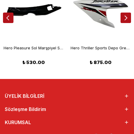
Hero Pleasure Sol Marşpiyel Siyah Orjinal
Hero Thriller Sports Depo Grenajı Sol Beyaz Orjinal
₺ 530.00
₺ 875.00
ÜYELİK BİLGİLERİ
Sözleşme Bildirim
KURUMSAL