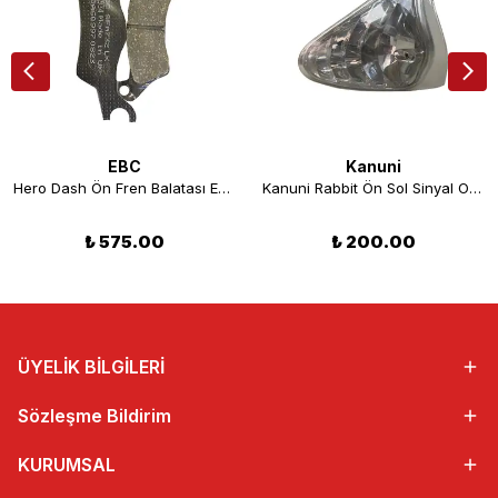
EBC
Kanuni
Hero Dash Ön Fren Balatası EBC SFA732
Kanuni Rabbit Ön Sol Sinyal Orjinal
₺ 575.00
₺ 200.00
ÜYELİK BİLGİLERİ
Sözleşme Bildirim
KURUMSAL