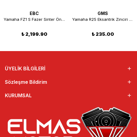
EBC
GMS
Yamaha FZ1 S Fazer Sinter Ön Disk Fren Balatası EBC FA252HH
Yamaha R25 Eksantrik Zinciri 4*5 118L
₺ 2,199.90
₺ 235.00
ÜYELİK BİLGİLERİ
Sözleşme Bildirim
KURUMSAL