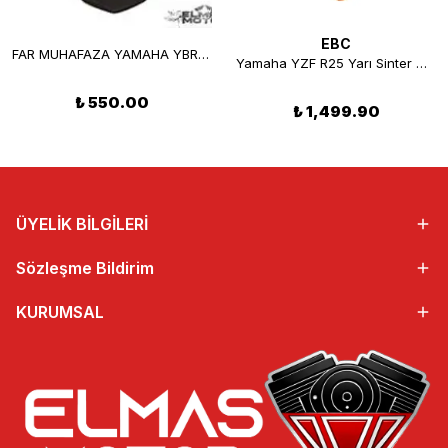
EBC
FAR MUHAFAZA YAMAHA YBR 125 K (SİYAH)
Yamaha YZF R25 Yarı Sinter Ön Disk Fren Balatası 2015-2021 EBC FA663V
₺ 550.00
₺ 1,499.90
ÜYELİK BİLGİLERİ
Sözleşme Bildirim
KURUMSAL