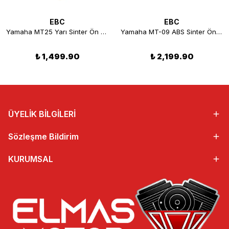
EBC
EBC
Yamaha MT25 Yarı Sinter Ön Disk Fren Balatası 2015-2021 EBC FA663V
Yamaha MT-09 ABS Sinter Ön Disk Fren Balatası EBC FA252HH
₺ 1,499.90
₺ 2,199.90
ÜYELİK BİLGİLERİ
Sözleşme Bildirim
KURUMSAL