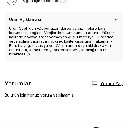
15 gün içinde iade değişim
Ürün Açıklaması
Ürün Özellikleri -Deponuzun darbe ve çizilmelere karşı
korumasını sağlar. -Virajlarda tutunuşunuzu arttırır. -Yüksek
kalitede boyaya zarar vermeyen güçlü materyal. -Sararma
veya solma yapmayan yüksek kalite kabartma malzeme. -
Benzin, yağ, toz, ısıya ve UV ışınlarına dayanıklıdır. -Uzun
ömürlüdür, kendinden yapışkanlıdır ve çıkarıldığında iz
bırakmaz.\n
Yorumlar
Yorum Yap
Bu ürün için henüz yorum yapılmamış.