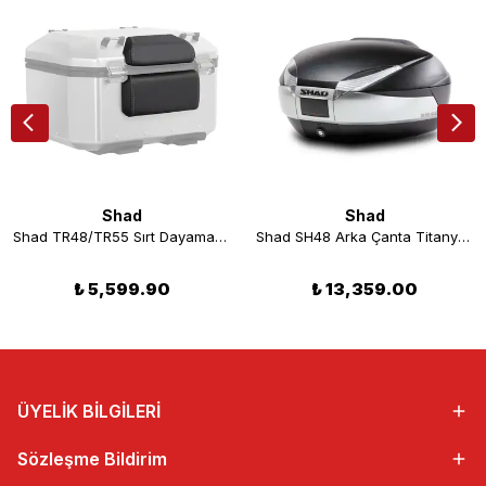
Shad
Shad
Shad TR48/TR55 Sırt Dayama Pedi DOR175
Shad SH48 Arka Çanta Titanyum
₺ 5,599.90
₺ 13,359.00
ÜYELİK BİLGİLERİ
Sözleşme Bildirim