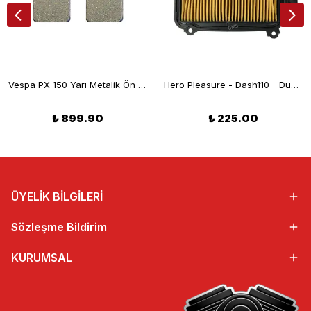
Vespa PX 150 Yarı Metalik Ön Fren Balatası (07/12) Braking 808SM1
Hero Pleasure - Dash110 - Duet Hava Filtresi
₺ 899.90
₺ 225.00
ÜYELİK BİLGİLERİ
Sözleşme Bildirim
KURUMSAL