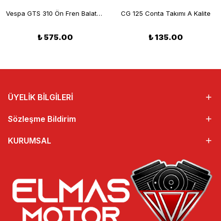
Vespa GTS 310 Ön Fren Balatası EBC SFA732
CG 125 Conta Takımı A Kalite
₺ 575.00
₺ 135.00
ÜYELİK BİLGİLERİ
Sözleşme Bildirim
KURUMSAL