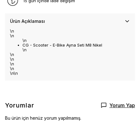
15 gün içinde iade değişim
Ürün Açıklaması
\n
\n
\n
CG - Scooter - E-Bike Ayna Seti M8 Nikel
\n
\n
\n
\n
\n
\n\n
Yorumlar
Yorum Yap
Bu ürün için henüz yorum yapılmamış.