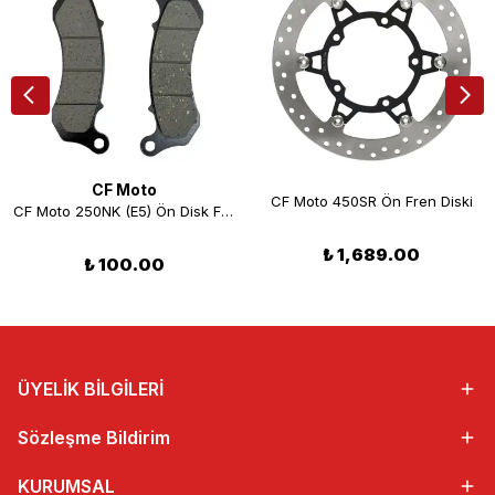
CF Moto
CF Moto 450SR Ön Fren Diski
CF Moto 250NK (E5) Ön Disk Fren Balatası
₺ 1,689.00
₺ 100.00
ÜYELİK BİLGİLERİ
Sözleşme Bildirim
KURUMSAL