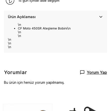
15 gün içinde iade değişim
Ürün Açıklaması
\n
CF Moto 450SR Ateşleme Bobini\n
\n
\n
\n
\n
\n
Yorumlar
Yorum Yap
Bu ürün için henüz yorum yapılmamış.