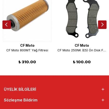
CF Moto
CF Moto
CF Moto 800MT Yağ Filtresi
CF Moto 250NK (E5) Ön Disk Fren Balatası
₺ 310.00
₺ 100.00
ÜYELİK BİLGİLERİ
Sözleşme Bildirim