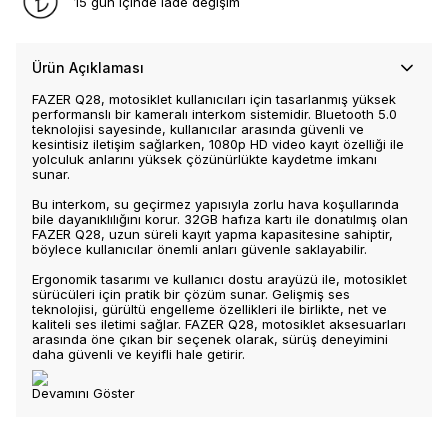
15 gün içinde iade değişim
Ürün Açıklaması
FAZER Q28, motosiklet kullanıcıları için tasarlanmış yüksek
performanslı bir kameralı interkom sistemidir. Bluetooth 5.0
teknolojisi sayesinde, kullanıcılar arasında güvenli ve
kesintisiz iletişim sağlarken, 1080p HD video kayıt özelliği ile
yolculuk anlarını yüksek çözünürlükte kaydetme imkanı
sunar.
Bu interkom, su geçirmez yapısıyla zorlu hava koşullarında
bile dayanıklılığını korur. 32GB hafıza kartı ile donatılmış olan
FAZER Q28, uzun süreli kayıt yapma kapasitesine sahiptir,
böylece kullanıcılar önemli anları güvenle saklayabilir.
Ergonomik tasarımı ve kullanıcı dostu arayüzü ile, motosiklet
sürücüleri için pratik bir çözüm sunar. Gelişmiş ses
teknolojisi, gürültü engelleme özellikleri ile birlikte, net ve
kaliteli ses iletimi sağlar. FAZER Q28, motosiklet aksesuarları
arasında öne çıkan bir seçenek olarak, sürüş deneyimini
daha güvenli ve keyifli hale getirir.
Devamını Göster