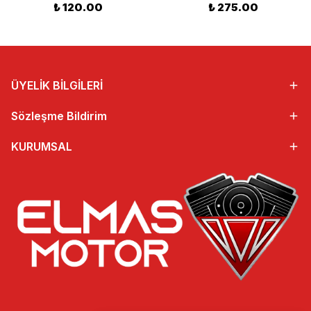
₺ 120.00
₺ 275.00
ÜYELİK BİLGİLERİ
Sözleşme Bildirim
KURUMSAL