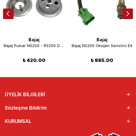
Bajaj
Bajaj
Bajaj Pulsar NS200 - RS200 Debriyaj Göbeği Seti
Bajaj NS200 Oksijen Sensörü E4
₺ 420.00
₺ 885.00
ÜYELİK BİLGİLERİ
Sözleşme Bildirim
KURUMSAL