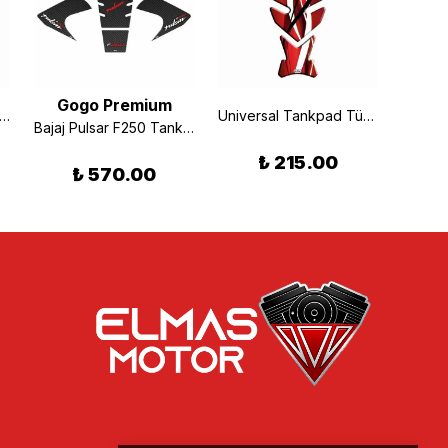
Gogo Premium
versal Tankpad Action Siyah 1403TP386
Universal Tankpad Türk Bayrağı Kırmızı 1403TP295
Bajaj Pulsar F250 Tankpad Set 002
₺ 215.00
₺ 570.00