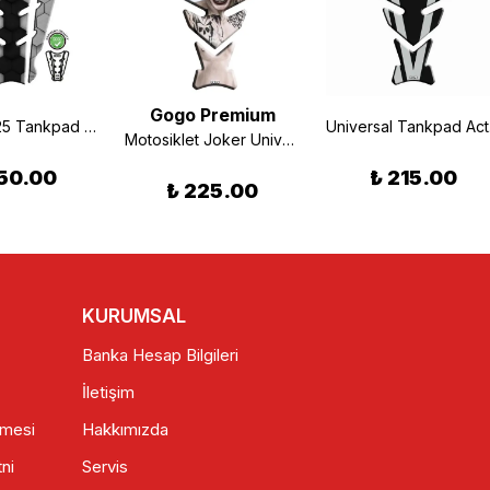
Gogo Premium
Yamaha R25 Tankpad Gri 2014-2018
Uni
Motosiklet Joker Universal Tank Pad
50.00
₺ 215.00
₺ 225.00
KURUMSAL
Banka Hesap Bilgileri
İletişim
şmesi
Hakkımızda
ni
Servis