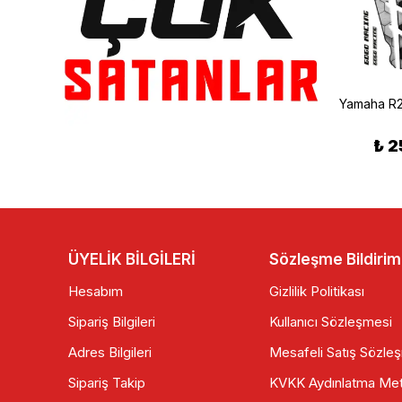
Universal Tankpad Sarı Siyah 1403TP118
Yamaha R25 Tankpad Set Kırmızı 2014-2018
₺ 215.00
₺ 525.00
₺ 2
ÜYELİK BİLGİLERİ
Sözleşme Bildirim
Hesabım
Gizlilik Politikası
Sipariş Bilgileri
Kullanıcı Sözleşmesi
Adres Bilgileri
Mesafeli Satış Sözle
Sipariş Takip
KVKK Aydınlatma Met