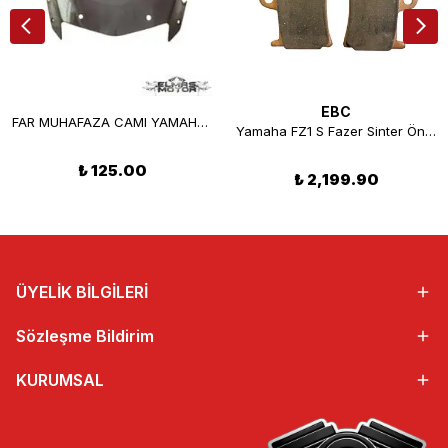
EBC
FAR MUHAFAZA CAMI YAMAHA YBR 125 K
Yamaha FZ1 S Fazer Sinter Ön Disk Fren Balatası EBC FA252HH
₺ 125.00
₺ 2,199.90
ÜYELİK BİLGİLERİ
Sözleşme Bildirim
KURUMSAL