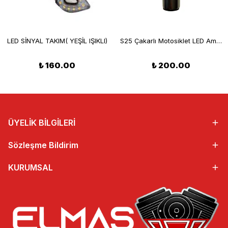
LED SİNYAL TAKIM( YEŞİL IŞIKLI)
S25 Çakarlı Motosiklet LED Ampul 10W 12-80V 1000Lm Beyaz
₺ 160.00
₺ 200.00
ÜYELİK BİLGİLERİ
Sözleşme Bildirim
KURUMSAL