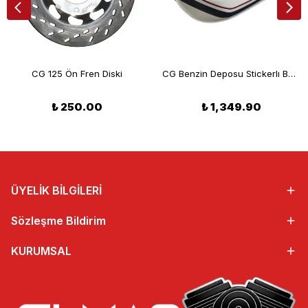
CG 125 Ön Fren Diski
CG Benzin Deposu Stickerlı Beyaz
₺ 250.00
₺ 1,349.90
ÜYELİK BİLGİLERİ
Sözleşme Bildirim
KURUMSAL