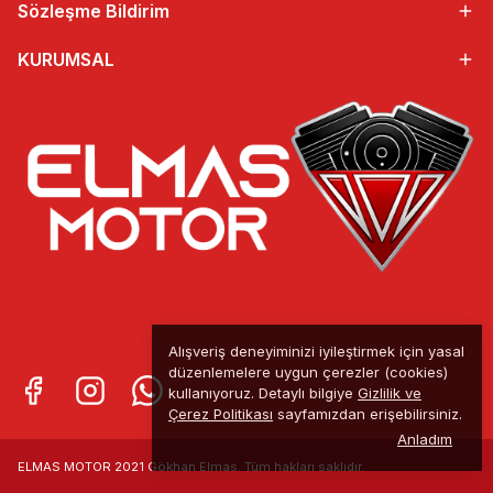
Sözleşme Bildirim
KURUMSAL
Alışveriş deneyiminizi iyileştirmek için yasal
düzenlemelere uygun çerezler (cookies)
kullanıyoruz. Detaylı bilgiye
Gizlilik ve
Çerez Politikası
sayfamızdan erişebilirsiniz.
Anladım
ELMAS MOTOR 2021 Gökhan Elmas. Tüm
hakları saklıdır.